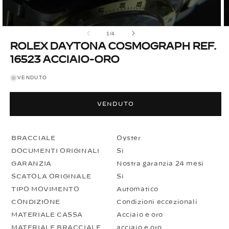
Apri
A
su
1
/
4
contenuti
c
multimediali
m
ROLEX DAYTONA COSMOGRAPH REF.
1
2
16523 ACCIAIO-ORO
in
in
finestra
fi
modale
m
VENDUTO
VENDUTO
BRACCIALE
Oyster
DOCUMENTI ORIGINALI
Si
GARANZIA
Nostra garanzia 24 mesi
SCATOLA ORIGINALE
Si
TIPO MOVIMENTO
Automatico
CONDIZIONE
Condizioni eccezionali
MATERIALE CASSA
Acciaio e oro
MATERIALE BRACCIALE
acciaio e oro