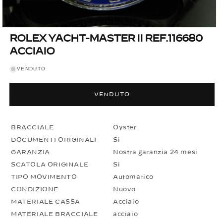
Apri
ROLEX YACHT-MASTER II REF.116680
contenuti
multimediali
ACCIAIO
1
in
finestra
VENDUTO
modale
VENDUTO
BRACCIALE
Oyster
DOCUMENTI ORIGINALI
Si
GARANZIA
Nostra garanzia 24 mesi
SCATOLA ORIGINALE
Si
TIPO MOVIMENTO
Automatico
CONDIZIONE
Nuovo
MATERIALE CASSA
Acciaio
MATERIALE BRACCIALE
acciaio