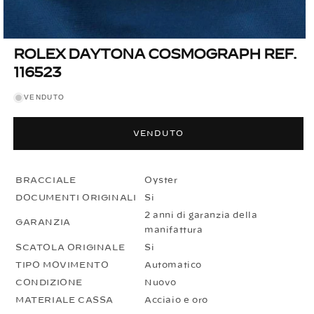
Apri
ROLEX DAYTONA COSMOGRAPH REF.
contenuti
multimediali
116523
1
in
finestra
VENDUTO
modale
VENDUTO
BRACCIALE
Oyster
DOCUMENTI ORIGINALI
Si
2 anni di garanzia della
GARANZIA
manifattura
SCATOLA ORIGINALE
Si
TIPO MOVIMENTO
Automatico
CONDIZIONE
Nuovo
MATERIALE CASSA
Acciaio e oro