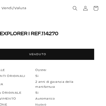
Accedi
Carrello
Vendi/Valuta
EXPLORER I REF.114270
VENDUTO
ALE
Oyster
TI ORIGINALI
Si
2 anni di garanzia della
IA
manifattura
 ORIGINALE
Si
OVIMENTO
Automatico
IONE
Nuovo