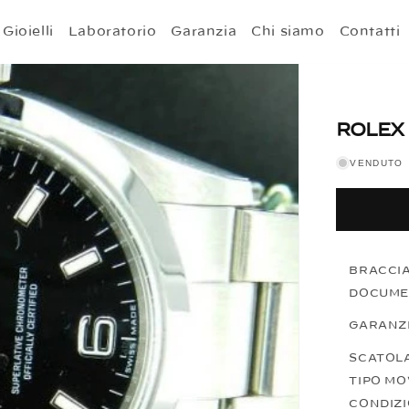
Gioielli
Laboratorio
Garanzia
Chi siamo
Contatti
ROLEX 
VENDUTO
BRACCI
DOCUMEN
GARANZ
SCATOLA
TIPO M
CONDIZ