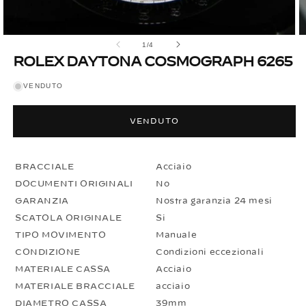
Apri
A
su
1
/
4
contenuti
c
multimediali
m
ROLEX DAYTONA COSMOGRAPH 6265
1
2
in
in
VENDUTO
finestra
fi
modale
m
VENDUTO
BRACCIALE
Acciaio
DOCUMENTI ORIGINALI
No
GARANZIA
Nostra garanzia 24 mesi
SCATOLA ORIGINALE
Si
TIPO MOVIMENTO
Manuale
CONDIZIONE
Condizioni eccezionali
MATERIALE CASSA
Acciaio
MATERIALE BRACCIALE
acciaio
DIAMETRO CASSA
39mm