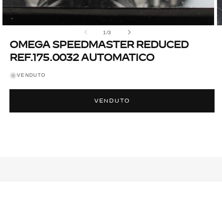
Apri
A
su
1
/
3
contenuti
c
multimediali
m
OMEGA SPEEDMASTER REDUCED
1
2
REF.175.0032 AUTOMATICO
in
in
finestra
fi
modale
m
VENDUTO
VENDUTO