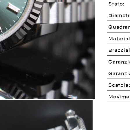
Stato:
Diametr
Quadran
Material
Braccial
Garanzi
Garanzia
Scatola
Movime