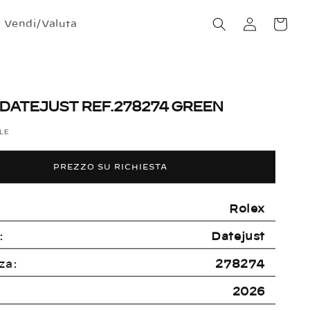
Accedi
Carrello
Vendi/Valuta
DATEJUST REF.278274 GREEN
ILE
PREZZO SU RICHIESTA
Rolex
:
Datejust
za:
278274
2026