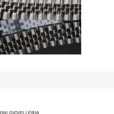
i
INI GIOIELLERIA