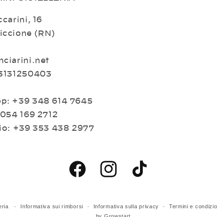
carini, 16
iccione (RN)
ciarini.net
03131250403
p: +39 348 614 7645
 054 169 2712
io: +39 353 438 2977
Facebook
Instagram
TikTok
eria
Informativa sui rimborsi
Informativa sulla privacy
Termini e condizio
by
Growstart