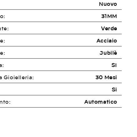
Nuovo
o:
31MM
te:
Verde
e:
Acciaio
e:
Jubilè
a:
SI
 Gioielleria:
30 Mesi
:
Si
nto:
Automatico