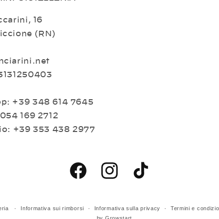
carini, 16
iccione (RN)
ciarini.net
03131250403
p: +39 348 614 7645
 054 169 2712
io: +39 353 438 2977
Facebook
Instagram
TikTok
eria
Informativa sui rimborsi
Informativa sulla privacy
Termini e condizio
by
Growstart