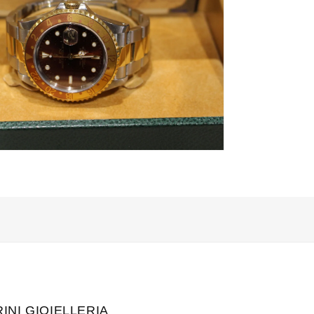
i
INI GIOIELLERIA