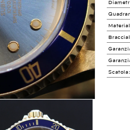
Diametr
Quadran
Material
Braccial
Garanzi
Garanzia
Scatola