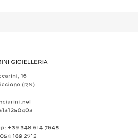
INI GIOIELLERIA
carini, 16
iccione (RN)
ciarini.net
03131250403
p: +39 348 614 7645
 054 169 2712