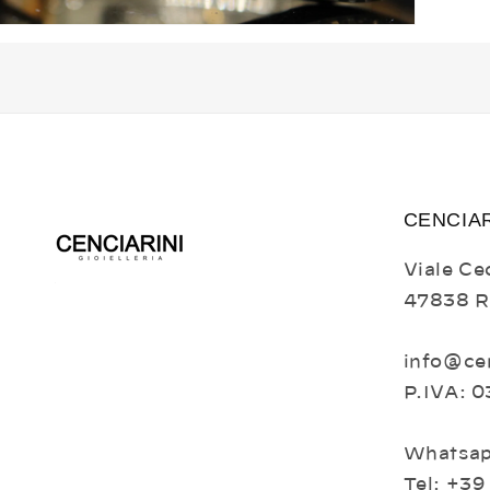
Apri
contenuti
multimediali
10
in
finestra
modale
CENCIAR
Viale Cec
47838 R
info@cen
P.IVA: 
Whatsap
Tel: +39