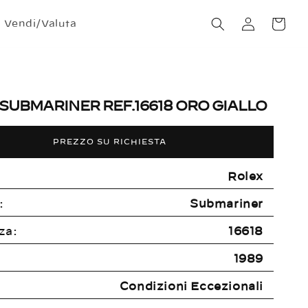
Accedi
Carrello
Vendi/Valuta
SUBMARINER REF.16618 ORO GIALLO
PREZZO SU RICHIESTA
Rolex
:
Submariner
za:
16618
1989
Condizioni Eccezionali